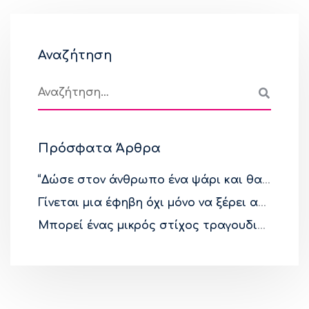
Αναζήτηση
Πρόσφατα Άρθρα
“Δώσε στον άνθρωπο ένα ψάρι και θα τον χορτάσεις μια φορά. Μάθε τον να πιάνει ψάρια και θα είναι χορτασμένος σε όλη του τη ζωή.”
Γίνεται μια έφηβη όχι μόνο να ξέρει ακριβώς τι θέλει, αλλά και να το καταφέρνει;
Μπορεί ένας μικρός στίχος τραγουδιού να αφηγηθεί με πληρότητα μια ιστορία 10 μηνών;